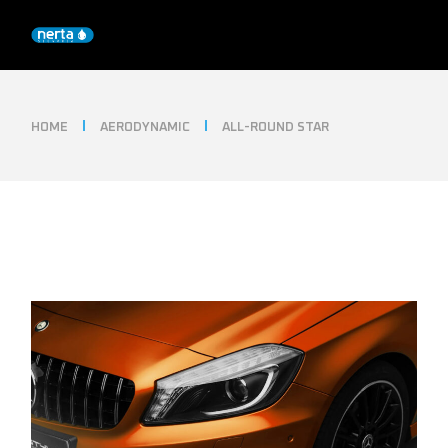
Skip
to
the
content
HOME
AERODYNAMIC
ALL-ROUND STAR